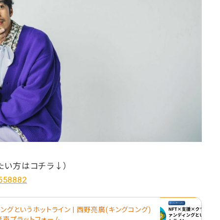
たい方はコチラ↓）
/558882
ィングというホットライン | 西野亮廣(キングコング)
- 音声プラットフォーム