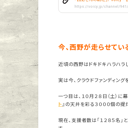
https://voicy.jp/channel/94
今、西野が走らせてい
近頃の西野はドキドキハラハラ
実は今、クラウドファンディング
一つ目は、１０月２８日（土）に
ト
』の天井を彩る３０００個の提
現在、支援者数は「１２８５名」と