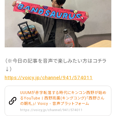
（※今日の記事を音声で楽しみたい方はコチラ
↓）
https://voicy.jp/channel/941/574011
UUUMが赤字転落する時代にキンコン西野が始め
るYouTube | 西野亮廣(キングコング)「西野さん
の朝礼」/ Voicy - 音声プラットフォーム
https://voicy.jp/channel/941/574011