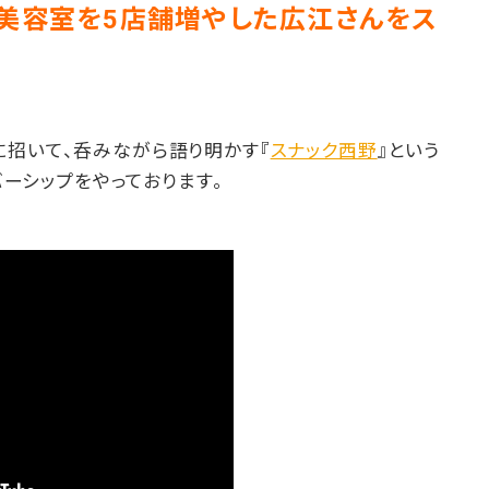
で美容室を5店舗増やした広江さんをス
に招いて、呑みながら語り明かす『
スナック西野
』という
ンバーシップをやっております。