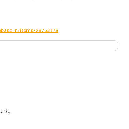
hebase.in/items/28763178
ます。