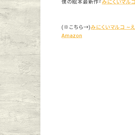
僕の絵本最新作『
みにくいマル
(※こちら→)
みにくいマルコ ~えん
Amazon