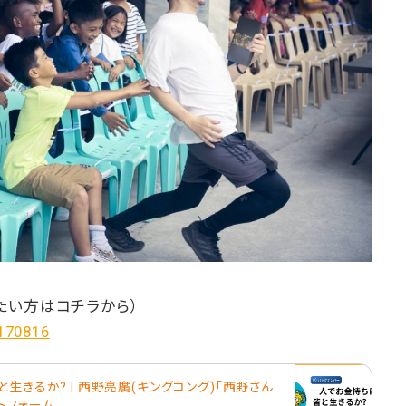
たい方はコチラから）
/170816
生きるか? | 西野亮廣(キングコング)「西野さん
ットフォーム