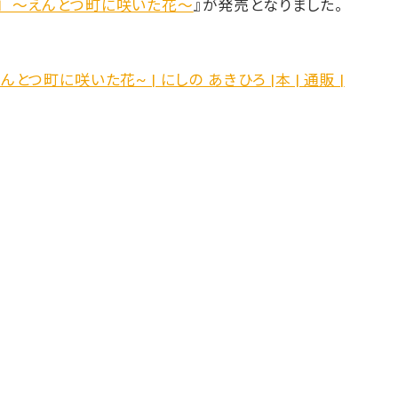
コ 〜えんとつ町に咲いた花〜
』が発売となりました。
とつ町に咲いた花~ | にしの あきひろ |本 | 通販 |