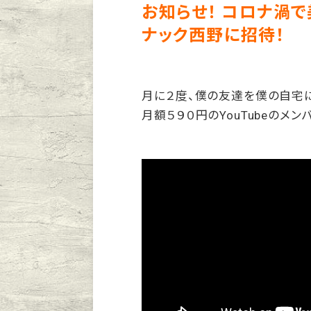
お知らせ！ コロナ渦
ナック西野に招待！
月に２度、僕の友達を僕の自宅
月額５９０円のYouTubeのメ