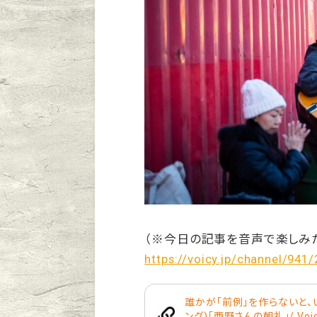
（※今日の記事を音声で楽しみ
https://voicy.jp/channel/941
誰かが「前例」を作らないと、い
ング)「西野さんの朝礼」/ Voi