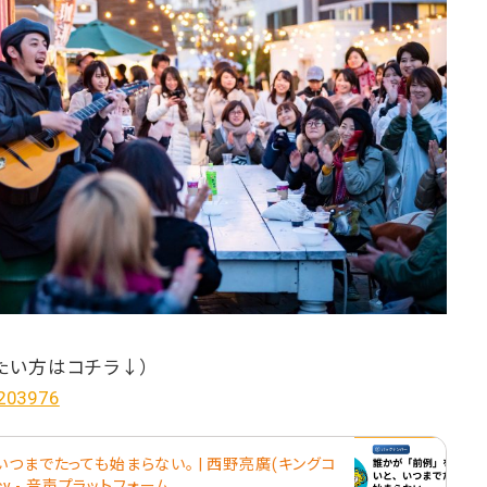
たい方はコチラ↓）
/203976
つまでたっても始まらない。 | 西野亮廣(キングコ
cy - 音声プラットフォーム