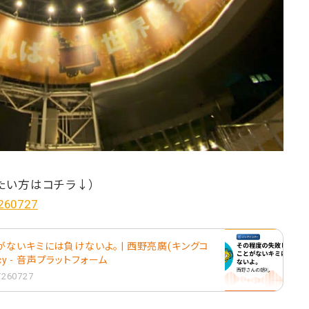
たい方はコチラ↓）
/260727
ないキミには負けないよ。 | 西野亮廣(キングコ
cy - 音声プラットフォーム
1/260727