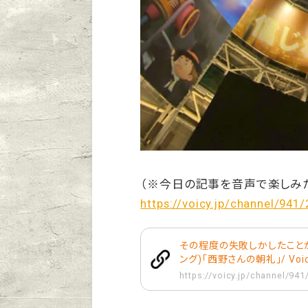
（※今日の記事を音声で楽しみ
https://voicy.jp/channel/941
その程度の失敗しかしたことが
ング)「西野さんの朝礼」/ Voi
https://voicy.jp/channel/94