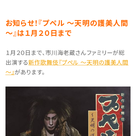
お知らせ！『プペル ～天明の護美人間
～』は１月２０日まで
１月２０日まで、市川海老蔵さんファミリーが総
出演する
新作歌舞伎『プペル ～天明の護美人間
～』
があります。