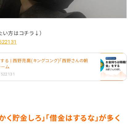
たい方はコチラ↓）
/522131
する | 西野亮廣(キングコング)「西野さんの朝
フォーム
1/522131
かく貯金しろ」「借金はするな」が多く