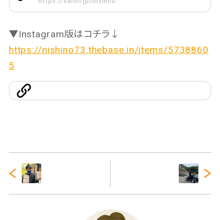
https://salon.jp/nishino
▼Instagram版はコチラ↓
https://nishino73.thebase.in/items/5738860
5