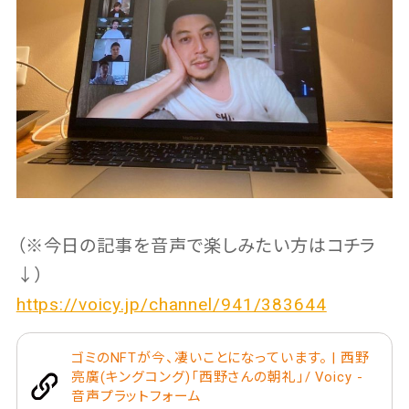
（※今日の記事を音声で楽しみたい方はコチラ
↓）
https://voicy.jp/channel/941/383644
ゴミのNFTが今、凄いことになっています。 | 西野
亮廣(キングコング)「西野さんの朝礼」/ Voicy -
音声プラットフォーム