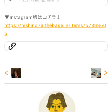
https://salon.jp/nishino
▼Instagram版はコチラ↓
https://nishino73.thebase.in/items/5738860
5