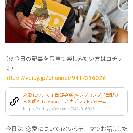
（※今日の記事を音声で楽しみたい方はコチラ
↓）
https://voicy.jp/channel/941/316026
恋愛について | 西野亮廣(キングコング)「西野さ
んの朝礼」/ Voicy - 音声プラットフォーム
https://voicy.jp/channel/941/316026
今日は「恋愛について」というテーマでお話しした