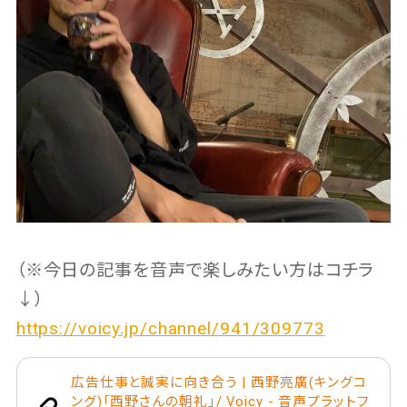
（※今日の記事を音声で楽しみたい方はコチラ
↓）
https://voicy.jp/channel/941/309773
広告仕事と誠実に向き合う | 西野亮廣(キングコ
ング)「西野さんの朝礼」/ Voicy - 音声プラットフ