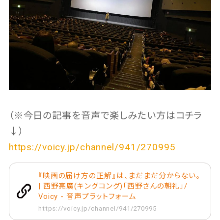
（※今日の記事を音声で楽しみたい方はコチラ
↓）
https://voicy.jp/channel/941/270995
『映画の届け方の正解』は、まだまだ分からない。
| 西野亮廣(キングコング)「西野さんの朝礼」/
Voicy - 音声プラットフォーム
https://voicy.jp/channel/941/270995