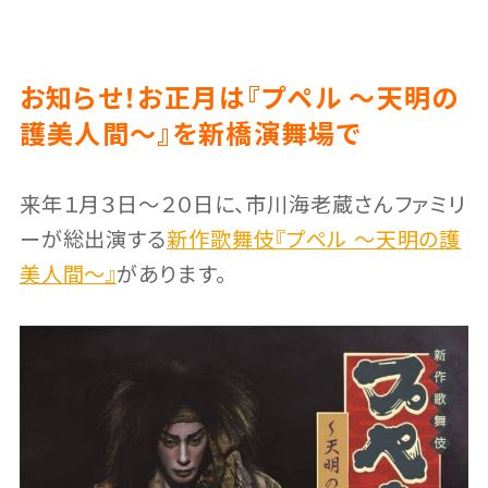
お知らせ！お正月は『プペル ～天明の
護美人間～』を新橋演舞場で
来年１月３日〜２０日に、市川海老蔵さんファミリ
ーが総出演する
新作歌舞伎『プペル ～天明の護
美人間～』
があります。