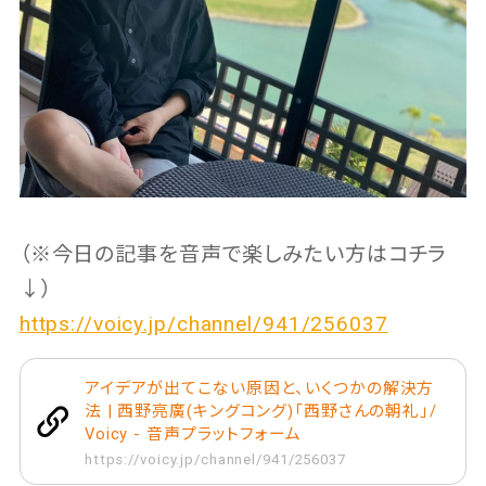
（※今日の記事を音声で楽しみたい方はコチラ
↓）
https://voicy.jp/channel/941/256037
アイデアが出てこない原因と、いくつかの解決方
法 | 西野亮廣(キングコング)「西野さんの朝礼」/
Voicy - 音声プラットフォーム
https://voicy.jp/channel/941/256037