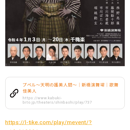
プペル～天明の護美人間～｜新橋演舞場｜歌舞
伎美人
https://www.kabuki-
bito.jp/theaters/shinbashi/play/737
https://l-tike.com/play/mevent/?