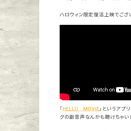
ハロウィン限定復活上映でござ
「
HELLO MOVIE
」というアプ
グの副音声なんかも聴けちゃい