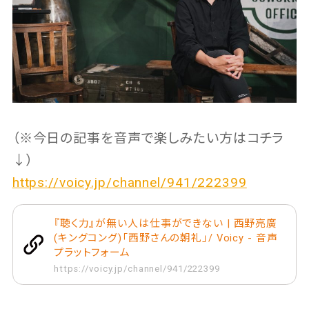
（※今日の記事を音声で楽しみたい方はコチラ
↓）
https://voicy.jp/channel/941/222399
『聴く力』が無い人は仕事ができない | 西野亮廣
(キングコング)「西野さんの朝礼」/ Voicy - 音声
プラットフォーム
https://voicy.jp/channel/941/222399