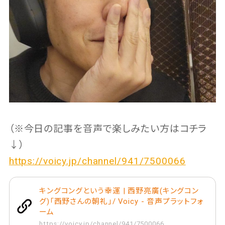
（※今日の記事を音声で楽しみたい方はコチラ
↓）
https://voicy.jp/channel/941/7500066
キングコングという幸運 | 西野亮廣(キングコン
グ)「西野さんの朝礼」/ Voicy - 音声プラットフォ
ーム
https://voicy.jp/channel/941/7500066