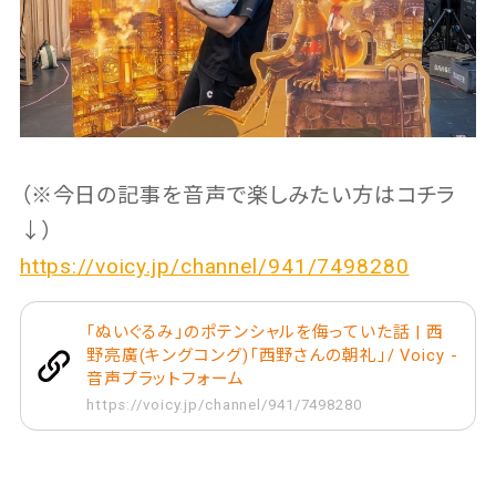
（※今日の記事を音声で楽しみたい方はコチラ
↓）
https://voicy.jp/channel/941/7498280
｢ぬいぐるみ｣のポテンシャルを侮っていた話 | 西
野亮廣(キングコング)「西野さんの朝礼」/ Voicy -
音声プラットフォーム
https://voicy.jp/channel/941/7498280