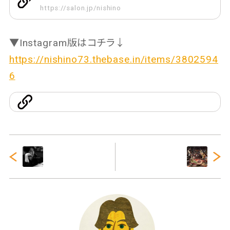
https://salon.jp/nishino
▼Instagram版はコチラ↓
https://nishino73.thebase.in/items/3802594
6