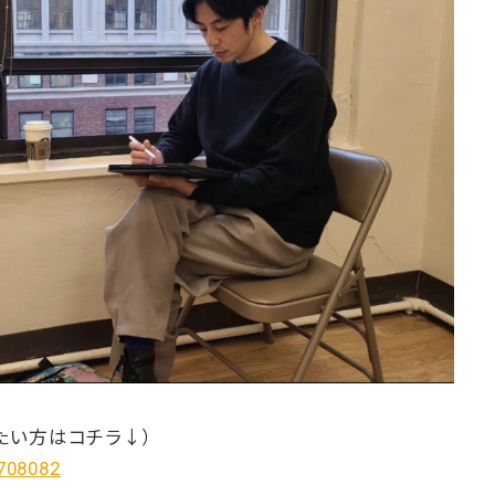
たい方はコチラ↓）
/708082