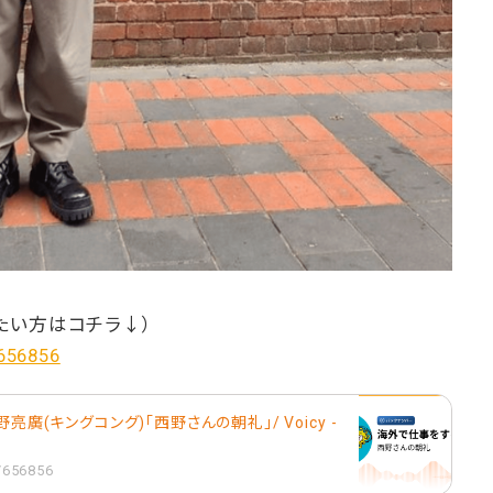
たい方はコチラ↓）
/656856
亮廣(キングコング)「西野さんの朝礼」/ Voicy -
1/656856