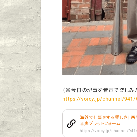
（※今日の記事を音声で楽しみ
https://voicy.jp/channel/941
海外で仕事をする難しさ | 西野
音声プラットフォーム
https://voicy.jp/channel/94