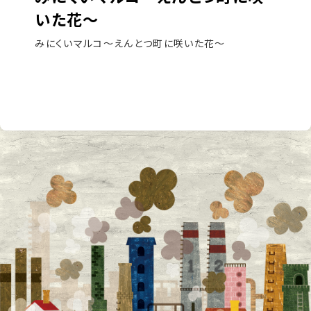
いた花～
みにくいマルコ～えんとつ町に咲いた花～