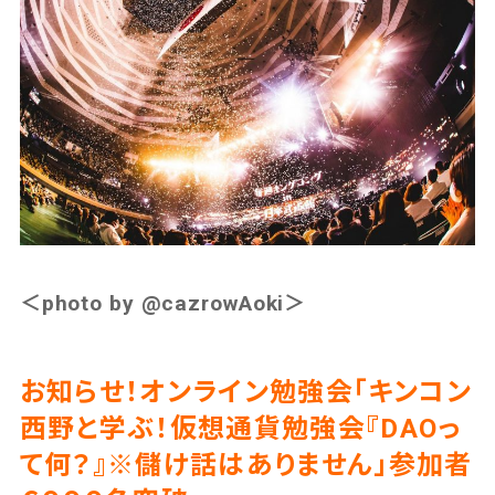
＜photo by @cazrowAoki＞
お知らせ！オンライン勉強会「キンコン
西野と学ぶ！仮想通貨勉強会『DAOっ
て何？』※儲け話はありません」参加者