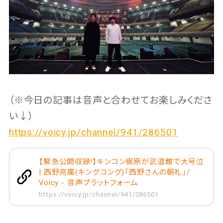
（※今日の記事は音声と合わせてお楽しみくださ
い↓）
https://voicy.jp/channel/941/286501
【緊急公開収録!】キンコン梶原が武道館で大号泣
| 西野亮廣(キングコング)「西野さんの朝礼」/
Voicy - 音声プラットフォーム
https://voicy.jp/channel/941/286501