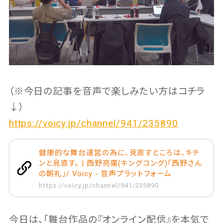
（※今日の記事を音声で楽しみたい方はコチラ
↓）
https://voicy.jp/channel/941/235890
健康的な舞台運営の為に、見直すところは、キチ
ンと見直す。 | 西野亮廣(キングコング)「西野さん
の朝礼」/ Voicy - 音声プラットフォーム
https://voicy.jp/channel/941/235890
今日は、「舞台作品の『オンライン配信』を本気で