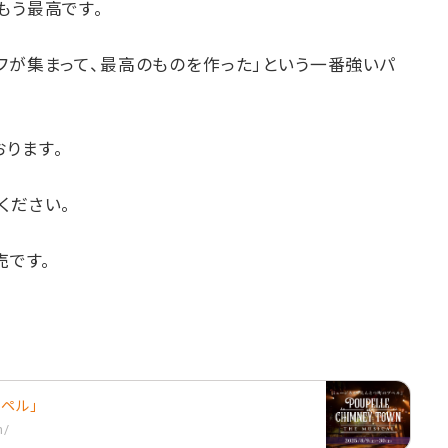
もう最高です。
フが集まって、最高のものを作った」という一番強いパ
ります。
ください。
売です。
ペル」
n/