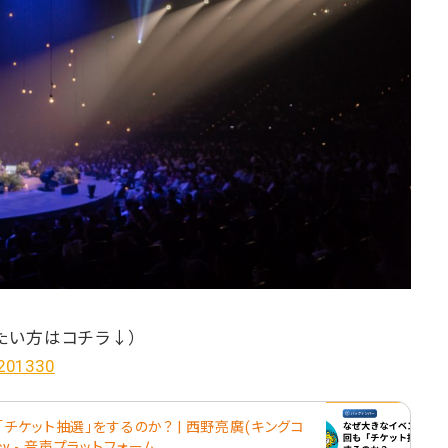
たい方はコチラ↓）
/201330
チケット抽選」をするのか？ | 西野亮廣(キングコ
cy - 音声プラットフォーム