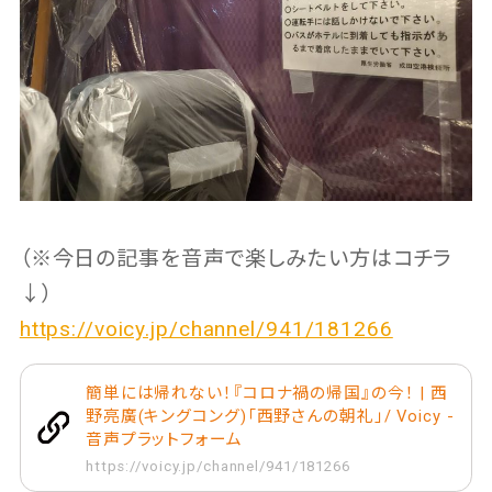
（※今日の記事を音声で楽しみたい方はコチラ
↓）
https://voicy.jp/channel/941/181266
簡単には帰れない！『コロナ禍の帰国』の今！ | 西
野亮廣(キングコング)「西野さんの朝礼」/ Voicy -
音声プラットフォーム
https://voicy.jp/channel/941/181266