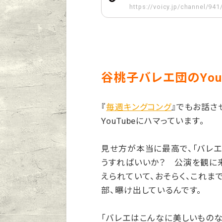
https://voicy.jp/channel/94
谷桃子バレエ団のYou
『
毎週キングコング
』でもお話さ
YouTubeにハマっています。
見せ方が本当に最高で、「バレ
うすればいいか？ 公演を観に
えられていて、おそらく、これま
部、曝け出しているんです。
「バレエはこんなに美しいものな