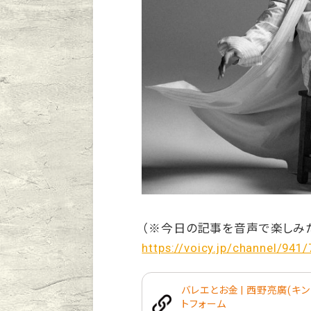
（※今日の記事を音声で楽しみ
https://voicy.jp/channel/941
バレエとお金 | 西野亮廣(キング
トフォーム