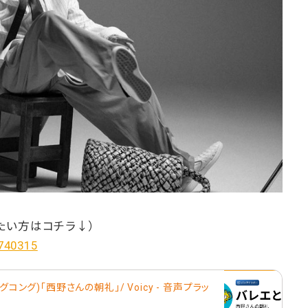
たい方はコチラ↓）
/740315
コング)「西野さんの朝礼」/ Voicy - 音声プラッ