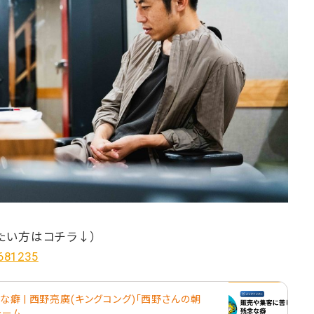
たい方はコチラ↓）
/681235
癖 | 西野亮廣(キングコング)「西野さんの朝
フォーム