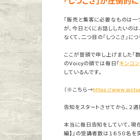
「しつこさ」が圧倒的
「販売と集客に必要なものは一つ
が、今日とくにお話ししたいのは
なくて、二つ目の「しつこさ」に
ここが冒頭で申し上げました「
のVoicyの頭では毎日『
キンコン
しているんです。
（※こちら→
https://www.pictu
告知をスタートさせてから、２週
本当に毎日告知をしていて、現在
編】』の受講者数は１６５０名を