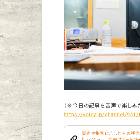
（※今日の記事を音声で楽しみ
https://voicy.jp/channel/941
販売や集客に苦しむ人の残念な
礼」/ Voicy - 音声プラット