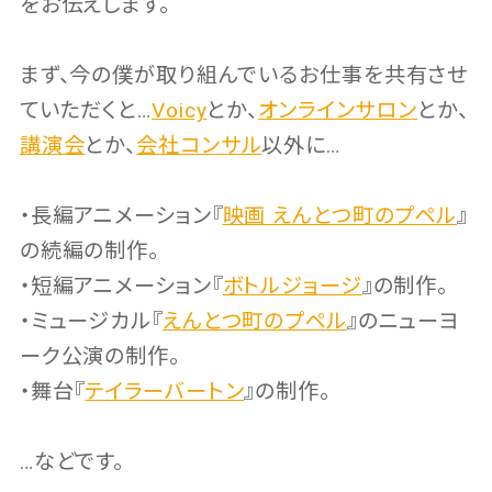
をお伝えします。
まず、今の僕が取り組んでいるお仕事を共有させ
ていただくと…
Voicy
とか、
オンラインサロン
とか、
講演会
とか、
会社コンサル
以外に…
・長編アニメーション『
映画 えんとつ町のプペル
』
の続編の制作。
・短編アニメーション『
ボトルジョージ
』の制作。
・ミュージカル『
えんとつ町のプペル
』のニューヨ
ーク公演の制作。
・舞台『
テイラーバートン
』の制作。
…などです。