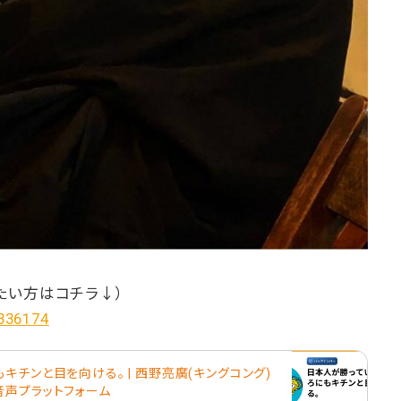
たい方はコチラ↓）
/336174
キチンと目を向ける。 | 西野亮廣(キングコング)
- 音声プラットフォーム