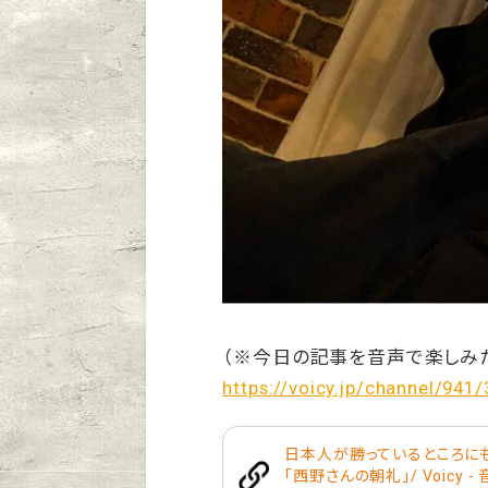
（※今日の記事を音声で楽しみ
https://voicy.jp/channel/941
日本人が勝っているところにも
「西野さんの朝礼」/ Voicy 