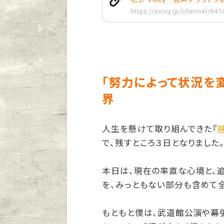
https://voicy.jp/channel/94
「努力によって状況を
界
人生を懸けて取り組んできた『
で、残すところ３日となりました
本日は、現在の率直な心境と、
を、みっともない部分も含めて
もともと僕は、武道館公演や幕