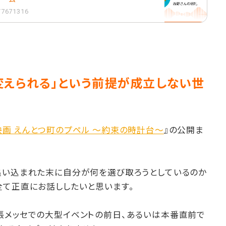
1/7671316
変えられる」という前提が成立しない世
映画 えんとつ町のプペル 〜約束の時計台〜
』の公開ま
。
追い込まれた末に自分が何を選び取ろうとしているのか
全て正直にお話ししたいと思います。
張メッセでの大型イベントの前日、あるいは本番直前で