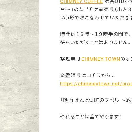
CHIMNEY COFFEE
渋谷BTBホ
台〜』のムビチケ前売券（小人３
いう形でおこなわせていただき
時間は１８時〜１９時半の間で、
待ちいただくことはありません。
整理券は
CHIMNEY TOWN
のオ
※整理券はコチラから↓
https://chimneytown.net/pro
『映画 えんとつ町のプペル 〜約
やれることは全てやります！