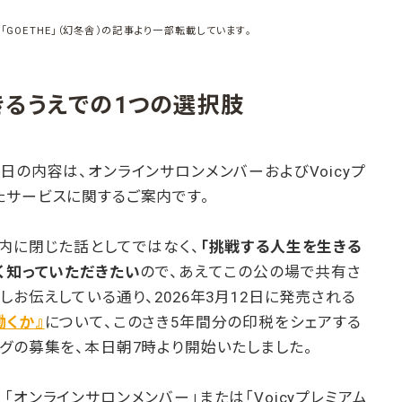
「GOETHE」（幻冬舎）の記事より一部転載しています。
きるうえでの1つの選択肢
日の内容は、オンラインサロンメンバーおよびVoicyプ
たサービスに関するご案内です。
内に閉じた話としてではなく、
「挑戦する人生を生きる
く知っていただきたい
ので、あえてこの公の場で共有さ
しお伝えしている通り、2026年3月12日に発売される
働くか』
について、このさき5年間分の印税をシェアする
グの募集を、本日朝7時より開始いたしました。
オンラインサロンメンバー」または「Voicyプレミアム