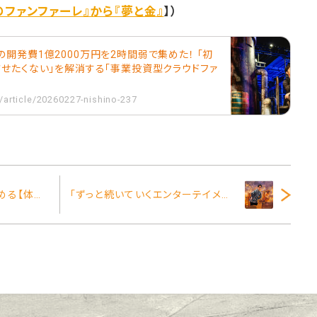
のファンファーレ』から『夢と金』
】）
開発費1億2000万円を2時間弱で集めた！ 「初
させたくない」を解消する「事業投資型クラウドファ
/article/20260227-nishino-237
子どもから大人まで楽しめる【体験型アクセサリー工房】を鳥取につくりたい！
「ずっと続いていくエンターテイメント」の作り方