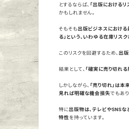
とするならば、
「出版におけるリ
かもしれません。
そもそも
出版ビジネスにおける
る」という、いわゆる在庫リスク
このリスクを回避するため、
出版
結果として、
「確実に売り切れる
しかしながら、
「売り切れ」は本
見れば明確な機会損失
でもあり
特に
出版物は、テレビやSNS
特性
を持っています。