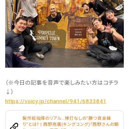
（※今日の記事を音声で楽しみたい方はコチラ
↓）
https://voicy.jp/channel/941/6833841
製作総指揮のリアル…博打なしの”勝つ資金繰
り”とは? | 西野亮廣(キングコング)「西野さんの朝