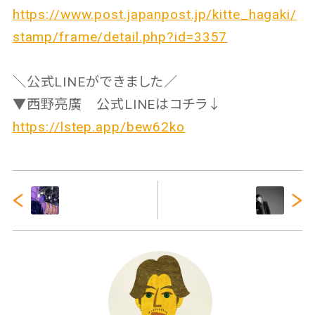
https://www.post.japanpost.jp/kitte_hagaki/
stamp/frame/detail.php?id=3357
＼公式LINEができました／
▼西野亮廣 公式LINEはコチラ↓
https://lstep.app/bew62ko