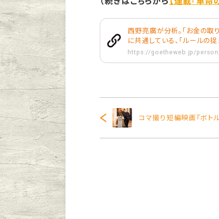
（続きはこちらから
【連載『革命
西野亮廣が分析。「お金の取
に共通している、「ルールの捉
https://goetheweb.jp/person