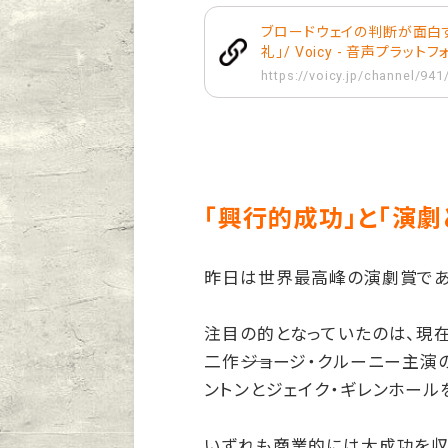
ブロードウェイの判断が面白すぎ
礼」/ Voicy - 音声プラット
https://voicy.jp/channel/94
「興行的成功」と「演劇
昨日は世界最高峰の演劇賞であ
注目の的となっていたのは、現
二作――ジョージ・クルーニー主演
ントンとジェイク・ギレンホール
いずれも商業的には大成功を収め