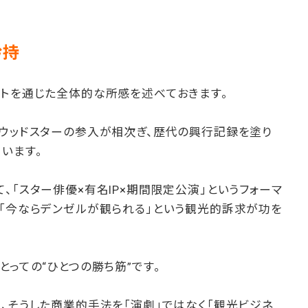
矜持
ートを通じた全体的な所感を述べておきます。
リウッドスターの参入が相次ぎ、歴代の興行記録を塗り
います。
、「スター俳優×有名IP×期間限定公演」というフォーマ
、「今ならデンゼルが観られる」という観光的訴求が功を
とっての“ひとつの勝ち筋”です。
、そうした商業的手法を「演劇」ではなく「観光ビジネ