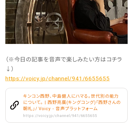
（※今日の記事を音声で楽しみたい方はコチラ
↓）
https://voicy.jp/channel/941/6655655
キンコン西野、中島健人にハマる。世代別の能力
について。 | 西野亮廣(キングコング)「西野さんの
朝礼」/ Voicy - 音声プラットフォーム
https://voicy.jp/channel/941/6655655