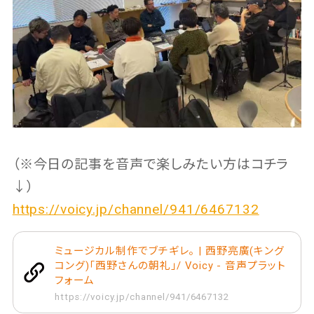
（※今日の記事を音声で楽しみたい方はコチラ
↓）
https://voicy.jp/channel/941/6467132
ミュージカル制作でブチギレ。 | 西野亮廣(キング
コング)「西野さんの朝礼」/ Voicy - 音声プラット
フォーム
https://voicy.jp/channel/941/6467132