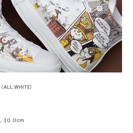
（ALL WHITE）
, ３０.０cm