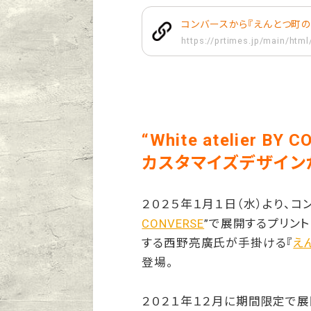
コンバースから『えんとつ町の
https://prtimes.jp/main/htm
“White atelier 
カスタマイズデザイン
２０２５年１月１日（水）より、コ
CONVERSE
”で展開するプリン
する西野亮廣氏が手掛ける『
え
登場。
２０２１年１２月に期間限定で