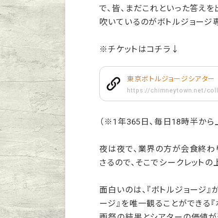
で、皆、まだこれといった答えを
吹いているのがボトルジョージ
※チケットはコチラ↓
東京ボトルジョージシアター
https://chimneytown.net/col
（※1年365日、毎日18時半か
夜は夜で、業界の方が会食終わり
さるので、そこでシークレットの
面白いのは、『ボトルジョージ』
ージ』を唯一観ることができる『
画祭の結果とシアターの価値が