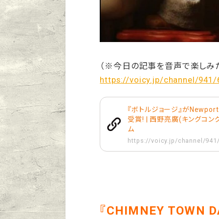
（※今日の記事を音声で楽しみ
https://voicy.jp/channel/941
『ボトルジョージ』がNewport 
受賞! | 西野亮廣(キングコング
ム
https://voicy.jp/channel/94
『CHIMNEY TOW