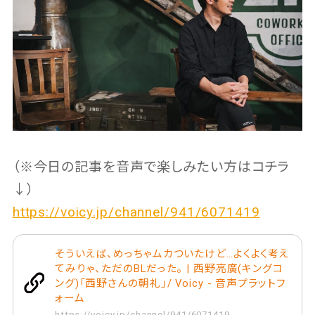
（※今日の記事を音声で楽しみたい方はコチラ
↓）
https://voicy.jp/channel/941/6071419
そういえば、めっちゃムカついたけど…よくよく考え
てみりゃ、ただのBLだった。 | 西野亮廣(キングコ
ング)「西野さんの朝礼」/ Voicy - 音声プラットフ
ォーム
https://voicy.jp/channel/941/6071419