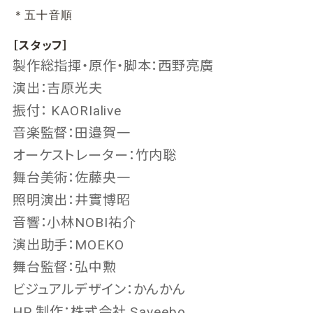
＊五十音順
［スタッフ］
製作総指揮・原作・脚本：西野亮廣
演出：吉原光夫
振付： KAORIalive
音楽監督：田邉賀一
オーケストレーター：竹内聡
舞台美術：佐藤央一
照明演出：井實博昭
音響：小林NOBI祐介
演出助手：MOEKO
舞台監督：弘中勲
ビジュアルデザイン：かんかん
HP 制作：株式会社 Saveebo