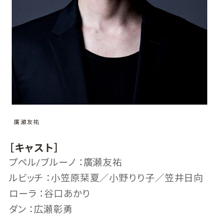
廣瀬友祐
［キャスト］
プペル/ブルーノ ：廣瀬友祐
ルビッチ ：小笠原栞夏／小野りり子／笠井日向
ローラ ：谷口あかり
ダン ：広瀬彰勇