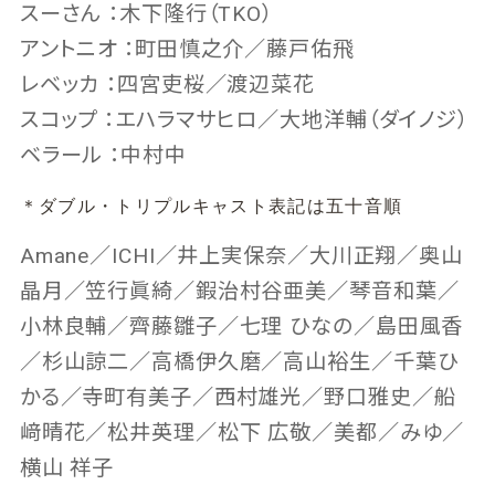
スーさん ：木下隆行（TKO）
アントニオ ：町田慎之介／藤戸佑飛
レベッカ ：四宮吏桜／渡辺菜花
スコップ ：エハラマサヒロ／大地洋輔（ダイノジ）
ベラール ：中村中
＊ダブル・トリプルキャスト表記は五十音順
Amane／ICHI／井上実保奈／大川正翔／奥山
晶月／笠行眞綺／鍜治村谷亜美／琴音和葉／
小林良輔／齊藤雛子／七理 ひなの／島田風香
／杉山諒二／高橋伊久磨／高山裕生／千葉ひ
かる／寺町有美子／西村雄光／野口雅史／船
﨑晴花／松井英理／松下 広敬／美都／みゆ／
横山 祥子