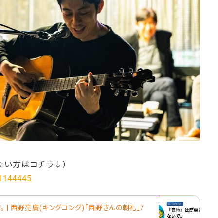
たい方はコチラ↓）
/1144445
 | 西野亮廣(キングコング)「西野さんの朝礼」/