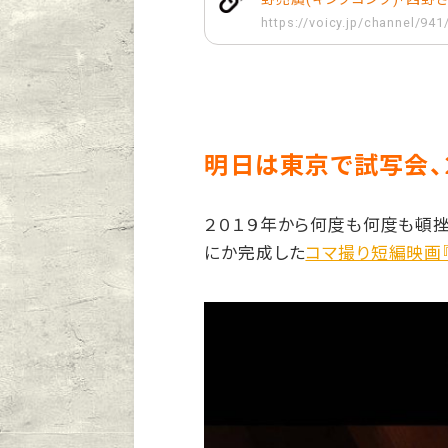
https://voicy.jp/channel/94
明日は東京で試写会、
２０１９年から何度も何度も頓挫
にか完成した
コマ撮り短編映画