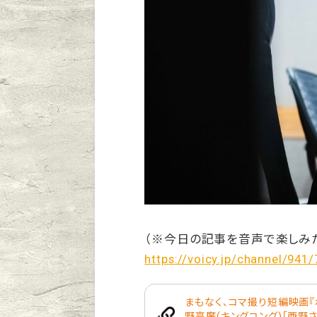
（※今日の記事を音声で楽しみ
https://voicy.jp/channel/941
まもなく、コマ撮り短編映画『
野亮廣(キングコング)「西野さん